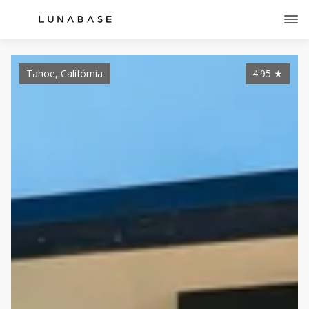
Tahoe, Califórnia
4.95
★