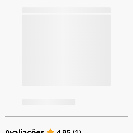
4.95
(
1
)
Avaliações