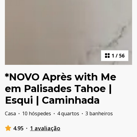
1
/
56
*NOVO Après with Me
em Palisades Tahoe |
Esqui | Caminhada
Casa
·
10 hóspedes
·
4 quartos
·
3 banheiros
4.95
·
1 avaliação