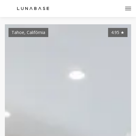
Tahoe, Califórnia
4.95
★