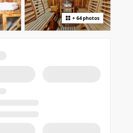
+
64 photos