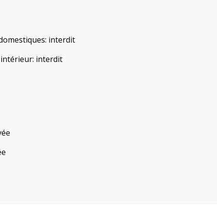
domestiques
:
interdit
'intérieur
:
interdit
vée
ée