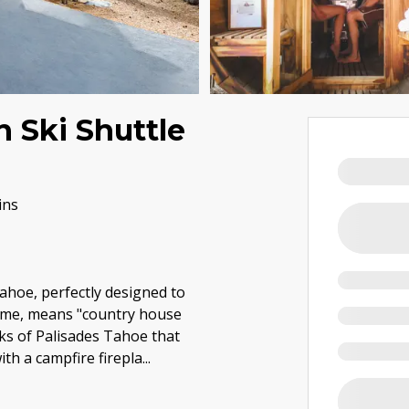
n Ski Shuttle
ins
Tahoe, perfectly designed to
 name, means "country house
ks of Palisades Tahoe that
th a campfire firepla
...