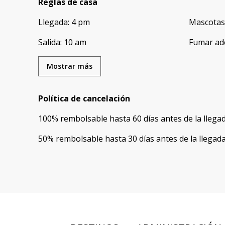
Reglas de casa
Llegada
:
4 pm
Mascotas
Salida
:
10 am
Fumar ad
Mostrar más
Política de cancelación
100
%
rembolsable
hasta
60 días
antes de la
llega
50
%
rembolsable
hasta
30 días
antes de la
llegad